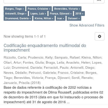
Borges, Tiago ×
Franco, Crislaine ×
Benevides, Victoria ×
Antonelli, Diego ×
Lopes, Luiz ×
França, Djiovani ×
2018 ×
Drummond, Daniela ×
Kleina, Nilton ×
true ×
Dataset ×
Show Advanced Filters
Now showing items 1-1 of 1
Codificação enquadramento multimodal do
impeachment
Rizzotto, Carla
;
Prudencio, Kelly
;
Sampaio, Rafael
;
Kleina, Nilton
;
Oliari, Artur
;
Fontes, Giulia
;
Braga, Leila
;
Anacleto, Helen
;
Lopes,
Luiz
;
Drummond, Daniela
;
Ferracioli, Paulo
;
Antonelli, Diego
;
Neves, Dédallo
;
Petrucci, Gabriela
;
Franco, Crislaine
;
Borges,
Tiago
;
Benevides, Victoria
;
França, Djiovani
;
Sordi, Renato
;
Januario, Priscila
(
2018
)
Base de dados referente à codificação de 2202 notícias a
respeito do impeachment de Dilma Rousseff, publicadas entre 02
de dezembro de 2015 (data em que foi instaurado o processo de
impeachment) até 31 de agosto de 2016 ...