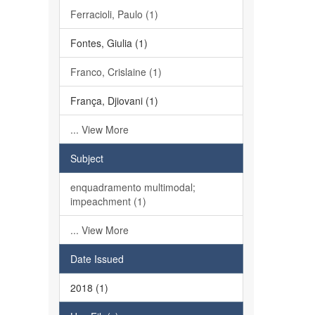
Ferracioli, Paulo (1)
Fontes, Giulia (1)
Franco, Crislaine (1)
França, Djiovani (1)
... View More
Subject
enquadramento multimodal;
impeachment (1)
... View More
Date Issued
2018 (1)