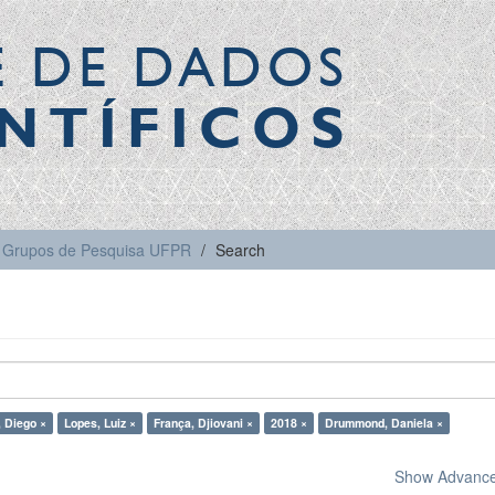
E DE DADOS
NTÍFICOS
Grupos de Pesquisa UFPR
Search
, Diego ×
Lopes, Luiz ×
França, Djiovani ×
2018 ×
Drummond, Daniela ×
Show Advanced