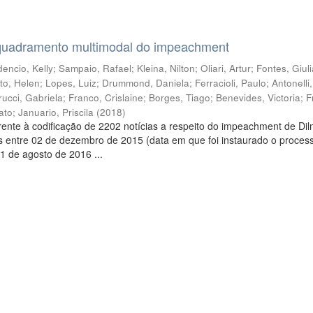
quadramento multimodal do impeachment
encio, Kelly
;
Sampaio, Rafael
;
Kleina, Nilton
;
Oliari, Artur
;
Fontes, Giul
to, Helen
;
Lopes, Luiz
;
Drummond, Daniela
;
Ferracioli, Paulo
;
Antonelli
rucci, Gabriela
;
Franco, Crislaine
;
Borges, Tiago
;
Benevides, Victoria
;
F
ato
;
Januario, Priscila
(
2018
)
ente à codificação de 2202 notícias a respeito do impeachment de Di
s entre 02 de dezembro de 2015 (data em que foi instaurado o proces
1 de agosto de 2016 ...