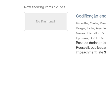
Now showing items 1-1 of 1
Codificação en
Rizzotto, Carla
;
Prud
Braga, Leila
;
Anacle
Neves, Dédallo
;
Pet
Djiovani
;
Sordi, Ren
Base de dados refer
Rousseff, publicada
impeachment) até 3