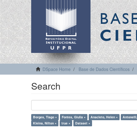
BAS
CIE
DSpace Home
Base de Dados Científicos
Search
Borges, Tiago ×
Fontes, Giulia ×
Anacleto, Helen ×
Antonelli
Kleina, Nilton ×
true ×
Dataset ×