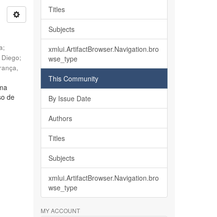
Titles
Subjects
ia
;
xmlui.ArtifactBrowser.Navigation.bro
, Diego
;
wse_type
rança,
This Community
lma
so de
By Issue Date
Authors
Titles
Subjects
xmlui.ArtifactBrowser.Navigation.bro
wse_type
MY ACCOUNT