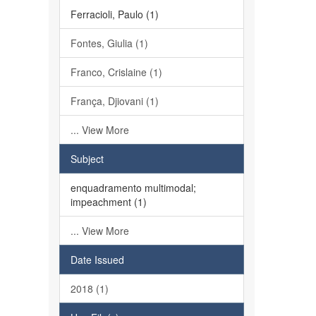
Ferracioli, Paulo (1)
Fontes, Giulia (1)
Franco, Crislaine (1)
França, Djiovani (1)
... View More
Subject
enquadramento multimodal;
impeachment (1)
... View More
Date Issued
2018 (1)