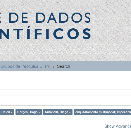
E DE DADOS
NTÍFICOS
Grupos de Pesquisa UFPR
Search
, Helen ×
Borges, Tiago ×
Antonelli, Diego ×
enquadramento multimodal; impeach
Show Advanced