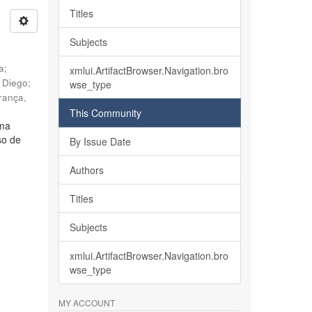
Titles
Subjects
ia
;
xmlui.ArtifactBrowser.Navigation.bro
, Diego
;
wse_type
rança,
This Community
lma
so de
By Issue Date
Authors
Titles
Subjects
xmlui.ArtifactBrowser.Navigation.bro
wse_type
MY ACCOUNT