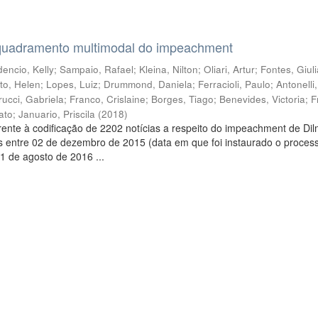
quadramento multimodal do impeachment
encio, Kelly
;
Sampaio, Rafael
;
Kleina, Nilton
;
Oliari, Artur
;
Fontes, Giul
to, Helen
;
Lopes, Luiz
;
Drummond, Daniela
;
Ferracioli, Paulo
;
Antonelli
rucci, Gabriela
;
Franco, Crislaine
;
Borges, Tiago
;
Benevides, Victoria
;
F
ato
;
Januario, Priscila
(
2018
)
ente à codificação de 2202 notícias a respeito do impeachment de Di
s entre 02 de dezembro de 2015 (data em que foi instaurado o proces
1 de agosto de 2016 ...