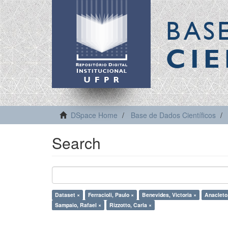
BAS
CIE
DSpace Home
Base de Dados Científicos
Search
Dataset ×
Ferracioli, Paulo ×
Benevides, Victoria ×
Anacleto
Sampaio, Rafael ×
Rizzotto, Carla ×