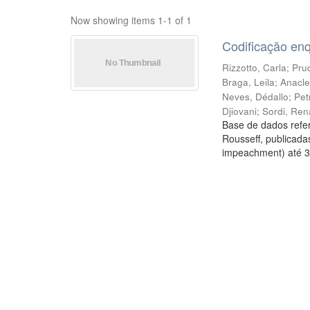
Now showing items 1-1 of 1
Codificação en
Rizzotto, Carla
;
Prud
Braga, Leila
;
Anacle
Neves, Dédallo
;
Pet
Djiovani
;
Sordi, Ren
Base de dados refer
Rousseff, publicada
impeachment) até 3