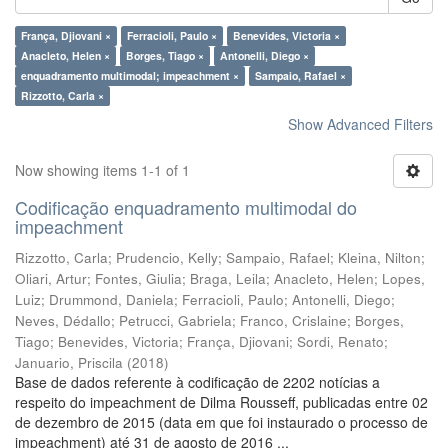
França, Djiovani ×
Ferracioli, Paulo ×
Benevides, Victoria ×
Anacleto, Helen ×
Borges, Tiago ×
Antonelli, Diego ×
enquadramento multimodal; impeachment ×
Sampaio, Rafael ×
Rizzotto, Carla ×
Show Advanced Filters
Now showing items 1-1 of 1
Codificação enquadramento multimodal do
impeachment
Rizzotto, Carla
;
Prudencio, Kelly
;
Sampaio, Rafael
;
Kleina, Nilton
;
Oliari, Artur
;
Fontes, Giulia
;
Braga, Leila
;
Anacleto, Helen
;
Lopes,
Luiz
;
Drummond, Daniela
;
Ferracioli, Paulo
;
Antonelli, Diego
;
Neves, Dédallo
;
Petrucci, Gabriela
;
Franco, Crislaine
;
Borges,
Tiago
;
Benevides, Victoria
;
França, Djiovani
;
Sordi, Renato
;
Januario, Priscila
(
2018
)
Base de dados referente à codificação de 2202 notícias a
respeito do impeachment de Dilma Rousseff, publicadas entre 02
de dezembro de 2015 (data em que foi instaurado o processo de
impeachment) até 31 de agosto de 2016 ...