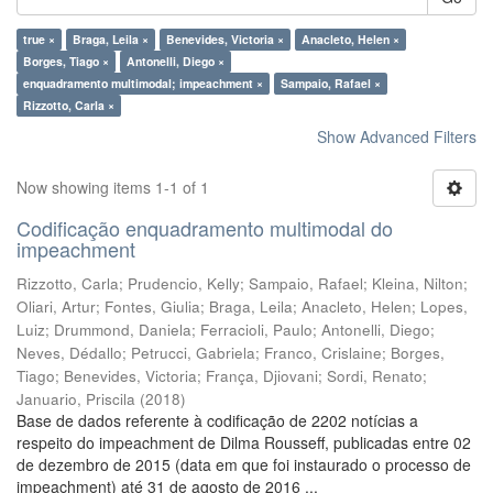
true ×
Braga, Leila ×
Benevides, Victoria ×
Anacleto, Helen ×
Borges, Tiago ×
Antonelli, Diego ×
enquadramento multimodal; impeachment ×
Sampaio, Rafael ×
Rizzotto, Carla ×
Show Advanced Filters
Now showing items 1-1 of 1
Codificação enquadramento multimodal do
impeachment
Rizzotto, Carla
;
Prudencio, Kelly
;
Sampaio, Rafael
;
Kleina, Nilton
;
Oliari, Artur
;
Fontes, Giulia
;
Braga, Leila
;
Anacleto, Helen
;
Lopes,
Luiz
;
Drummond, Daniela
;
Ferracioli, Paulo
;
Antonelli, Diego
;
Neves, Dédallo
;
Petrucci, Gabriela
;
Franco, Crislaine
;
Borges,
Tiago
;
Benevides, Victoria
;
França, Djiovani
;
Sordi, Renato
;
Januario, Priscila
(
2018
)
Base de dados referente à codificação de 2202 notícias a
respeito do impeachment de Dilma Rousseff, publicadas entre 02
de dezembro de 2015 (data em que foi instaurado o processo de
impeachment) até 31 de agosto de 2016 ...