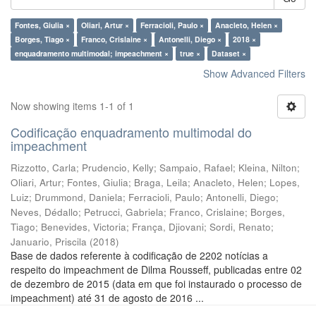
Fontes, Giulia ×
Oliari, Artur ×
Ferracioli, Paulo ×
Anacleto, Helen ×
Borges, Tiago ×
Franco, Crislaine ×
Antonelli, Diego ×
2018 ×
enquadramento multimodal; impeachment ×
true ×
Dataset ×
Show Advanced Filters
Now showing items 1-1 of 1
Codificação enquadramento multimodal do
impeachment
Rizzotto, Carla
;
Prudencio, Kelly
;
Sampaio, Rafael
;
Kleina, Nilton
;
Oliari, Artur
;
Fontes, Giulia
;
Braga, Leila
;
Anacleto, Helen
;
Lopes,
Luiz
;
Drummond, Daniela
;
Ferracioli, Paulo
;
Antonelli, Diego
;
Neves, Dédallo
;
Petrucci, Gabriela
;
Franco, Crislaine
;
Borges,
Tiago
;
Benevides, Victoria
;
França, Djiovani
;
Sordi, Renato
;
Januario, Priscila
(
2018
)
Base de dados referente à codificação de 2202 notícias a
respeito do impeachment de Dilma Rousseff, publicadas entre 02
de dezembro de 2015 (data em que foi instaurado o processo de
impeachment) até 31 de agosto de 2016 ...