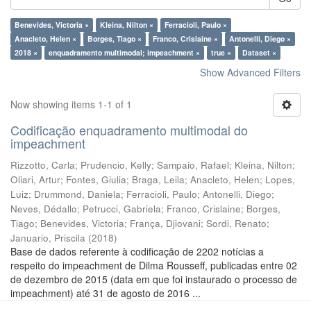
Benevides, Victoria ×
Kleina, Nilton ×
Ferracioli, Paulo ×
Anacleto, Helen ×
Borges, Tiago ×
Franco, Crislaine ×
Antonelli, Diego ×
2018 ×
enquadramento multimodal; impeachment ×
true ×
Dataset ×
Show Advanced Filters
Now showing items 1-1 of 1
Codificação enquadramento multimodal do
impeachment
Rizzotto, Carla
;
Prudencio, Kelly
;
Sampaio, Rafael
;
Kleina, Nilton
;
Oliari, Artur
;
Fontes, Giulia
;
Braga, Leila
;
Anacleto, Helen
;
Lopes,
Luiz
;
Drummond, Daniela
;
Ferracioli, Paulo
;
Antonelli, Diego
;
Neves, Dédallo
;
Petrucci, Gabriela
;
Franco, Crislaine
;
Borges,
Tiago
;
Benevides, Victoria
;
França, Djiovani
;
Sordi, Renato
;
Januario, Priscila
(
2018
)
Base de dados referente à codificação de 2202 notícias a
respeito do impeachment de Dilma Rousseff, publicadas entre 02
de dezembro de 2015 (data em que foi instaurado o processo de
impeachment) até 31 de agosto de 2016 ...