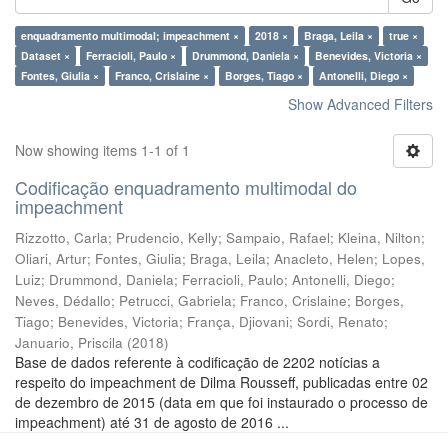
enquadramento multimodal; impeachment ×
2018 ×
Braga, Leila ×
true ×
Dataset ×
Ferracioli, Paulo ×
Drummond, Daniela ×
Benevides, Victoria ×
Fontes, Giulia ×
Franco, Crislaine ×
Borges, Tiago ×
Antonelli, Diego ×
Show Advanced Filters
Now showing items 1-1 of 1
Codificação enquadramento multimodal do
impeachment
Rizzotto, Carla
;
Prudencio, Kelly
;
Sampaio, Rafael
;
Kleina, Nilton
;
Oliari, Artur
;
Fontes, Giulia
;
Braga, Leila
;
Anacleto, Helen
;
Lopes,
Luiz
;
Drummond, Daniela
;
Ferracioli, Paulo
;
Antonelli, Diego
;
Neves, Dédallo
;
Petrucci, Gabriela
;
Franco, Crislaine
;
Borges,
Tiago
;
Benevides, Victoria
;
França, Djiovani
;
Sordi, Renato
;
Januario, Priscila
(
2018
)
Base de dados referente à codificação de 2202 notícias a
respeito do impeachment de Dilma Rousseff, publicadas entre 02
de dezembro de 2015 (data em que foi instaurado o processo de
impeachment) até 31 de agosto de 2016 ...