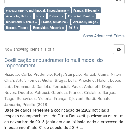
enquadramento multimodal; impeachment ×
França, Djiovani ×
Anacleto, Helen ×
true ×
Dataset ×
Ferracioli, Paulo ×
Drummond, Daniela ×
Franco, Crislaine ×
Antonelli, Diego ×
Borges, Tiago ×
Benevides, Victoria ×
2018 ×
Show Advanced Filters
Now showing items 1-1 of 1
Codificação enquadramento multimodal do
impeachment
Rizzotto, Carla
;
Prudencio, Kelly
;
Sampaio, Rafael
;
Kleina, Nilton
;
Oliari, Artur
;
Fontes, Giulia
;
Braga, Leila
;
Anacleto, Helen
;
Lopes,
Luiz
;
Drummond, Daniela
;
Ferracioli, Paulo
;
Antonelli, Diego
;
Neves, Dédallo
;
Petrucci, Gabriela
;
Franco, Crislaine
;
Borges,
Tiago
;
Benevides, Victoria
;
França, Djiovani
;
Sordi, Renato
;
Januario, Priscila
(
2018
)
Base de dados referente à codificação de 2202 notícias a
respeito do impeachment de Dilma Rousseff, publicadas entre 02
de dezembro de 2015 (data em que foi instaurado o processo de
impeachment) até 31 de agosto de 2016 ...