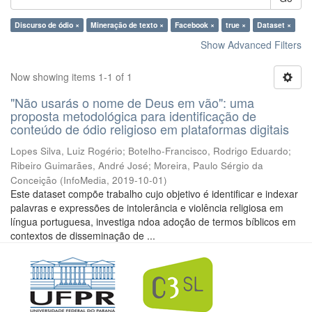
Discurso de ódio ×
Mineração de texto ×
Facebook ×
true ×
Dataset ×
Show Advanced Filters
Now showing items 1-1 of 1
"Não usarás o nome de Deus em vão": uma
proposta metodológica para identificação de
conteúdo de ódio religioso em plataformas digitais
Lopes Silva, Luiz Rogério
;
Botelho-Francisco, Rodrigo Eduardo
;
Ribeiro Guimarães, André José
;
Moreira, Paulo Sérgio da
Conceição
(
InfoMedia
,
2019-10-01
)
Este dataset compõe trabalho cujo objetivo é identificar e indexar
palavras e expressões de intolerância e violência religiosa em
língua portuguesa, investiga ndoa adoção de termos bíblicos em
contextos de disseminação de ...