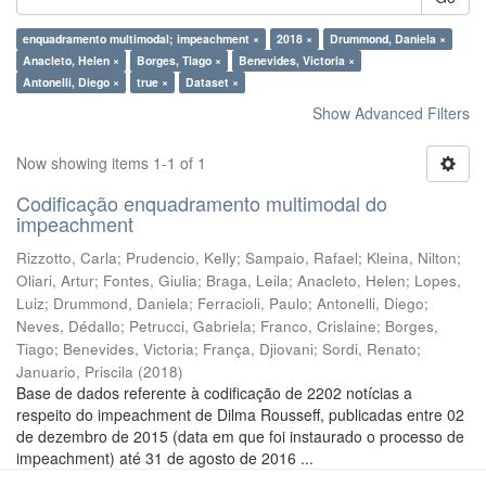
enquadramento multimodal; impeachment ×
2018 ×
Drummond, Daniela ×
Anacleto, Helen ×
Borges, Tiago ×
Benevides, Victoria ×
Antonelli, Diego ×
true ×
Dataset ×
Show Advanced Filters
Now showing items 1-1 of 1
Codificação enquadramento multimodal do
impeachment
Rizzotto, Carla
;
Prudencio, Kelly
;
Sampaio, Rafael
;
Kleina, Nilton
;
Oliari, Artur
;
Fontes, Giulia
;
Braga, Leila
;
Anacleto, Helen
;
Lopes,
Luiz
;
Drummond, Daniela
;
Ferracioli, Paulo
;
Antonelli, Diego
;
Neves, Dédallo
;
Petrucci, Gabriela
;
Franco, Crislaine
;
Borges,
Tiago
;
Benevides, Victoria
;
França, Djiovani
;
Sordi, Renato
;
Januario, Priscila
(
2018
)
Base de dados referente à codificação de 2202 notícias a
respeito do impeachment de Dilma Rousseff, publicadas entre 02
de dezembro de 2015 (data em que foi instaurado o processo de
impeachment) até 31 de agosto de 2016 ...