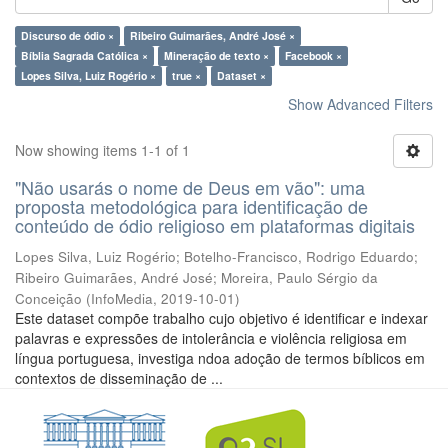
Discurso de ódio ×
Ribeiro Guimarães, André José ×
Bíblia Sagrada Católica ×
Mineração de texto ×
Facebook ×
Lopes Silva, Luiz Rogério ×
true ×
Dataset ×
Show Advanced Filters
Now showing items 1-1 of 1
"Não usarás o nome de Deus em vão": uma
proposta metodológica para identificação de
conteúdo de ódio religioso em plataformas digitais
Lopes Silva, Luiz Rogério
;
Botelho-Francisco, Rodrigo Eduardo
;
Ribeiro Guimarães, André José
;
Moreira, Paulo Sérgio da
Conceição
(
InfoMedia
,
2019-10-01
)
Este dataset compõe trabalho cujo objetivo é identificar e indexar
palavras e expressões de intolerância e violência religiosa em
língua portuguesa, investiga ndoa adoção de termos bíblicos em
contextos de disseminação de ...