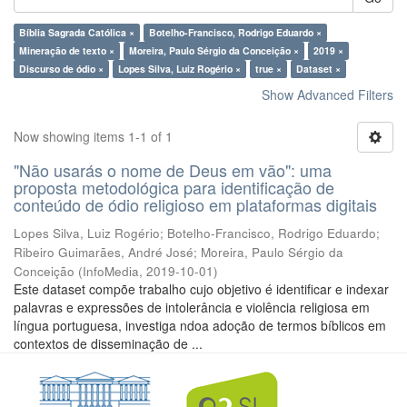
Bíblia Sagrada Católica ×
Botelho-Francisco, Rodrigo Eduardo ×
Mineração de texto ×
Moreira, Paulo Sérgio da Conceição ×
2019 ×
Discurso de ódio ×
Lopes Silva, Luiz Rogério ×
true ×
Dataset ×
Show Advanced Filters
Now showing items 1-1 of 1
"Não usarás o nome de Deus em vão": uma
proposta metodológica para identificação de
conteúdo de ódio religioso em plataformas digitais
Lopes Silva, Luiz Rogério
;
Botelho-Francisco, Rodrigo Eduardo
;
Ribeiro Guimarães, André José
;
Moreira, Paulo Sérgio da
Conceição
(
InfoMedia
,
2019-10-01
)
Este dataset compõe trabalho cujo objetivo é identificar e indexar
palavras e expressões de intolerância e violência religiosa em
língua portuguesa, investiga ndoa adoção de termos bíblicos em
contextos de disseminação de ...