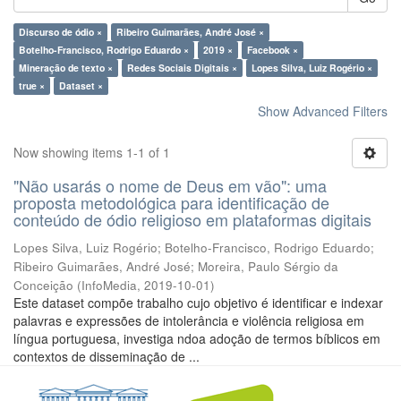
Discurso de ódio ×
Ribeiro Guimarães, André José ×
Botelho-Francisco, Rodrigo Eduardo ×
2019 ×
Facebook ×
Mineração de texto ×
Redes Sociais Digitais ×
Lopes Silva, Luiz Rogério ×
true ×
Dataset ×
Show Advanced Filters
Now showing items 1-1 of 1
"Não usarás o nome de Deus em vão": uma
proposta metodológica para identificação de
conteúdo de ódio religioso em plataformas digitais
Lopes Silva, Luiz Rogério
;
Botelho-Francisco, Rodrigo Eduardo
;
Ribeiro Guimarães, André José
;
Moreira, Paulo Sérgio da
Conceição
(
InfoMedia
,
2019-10-01
)
Este dataset compõe trabalho cujo objetivo é identificar e indexar
palavras e expressões de intolerância e violência religiosa em
língua portuguesa, investiga ndoa adoção de termos bíblicos em
contextos de disseminação de ...