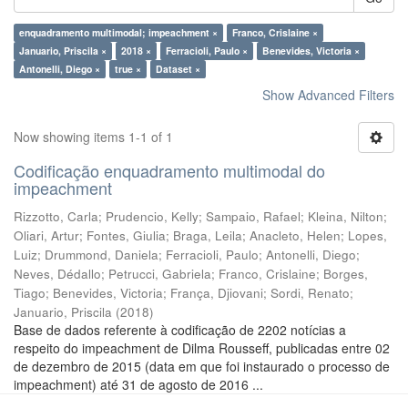
enquadramento multimodal; impeachment ×
Franco, Crislaine ×
Januario, Priscila ×
2018 ×
Ferracioli, Paulo ×
Benevides, Victoria ×
Antonelli, Diego ×
true ×
Dataset ×
Show Advanced Filters
Now showing items 1-1 of 1
Codificação enquadramento multimodal do
impeachment
Rizzotto, Carla
;
Prudencio, Kelly
;
Sampaio, Rafael
;
Kleina, Nilton
;
Oliari, Artur
;
Fontes, Giulia
;
Braga, Leila
;
Anacleto, Helen
;
Lopes,
Luiz
;
Drummond, Daniela
;
Ferracioli, Paulo
;
Antonelli, Diego
;
Neves, Dédallo
;
Petrucci, Gabriela
;
Franco, Crislaine
;
Borges,
Tiago
;
Benevides, Victoria
;
França, Djiovani
;
Sordi, Renato
;
Januario, Priscila
(
2018
)
Base de dados referente à codificação de 2202 notícias a
respeito do impeachment de Dilma Rousseff, publicadas entre 02
de dezembro de 2015 (data em que foi instaurado o processo de
impeachment) até 31 de agosto de 2016 ...