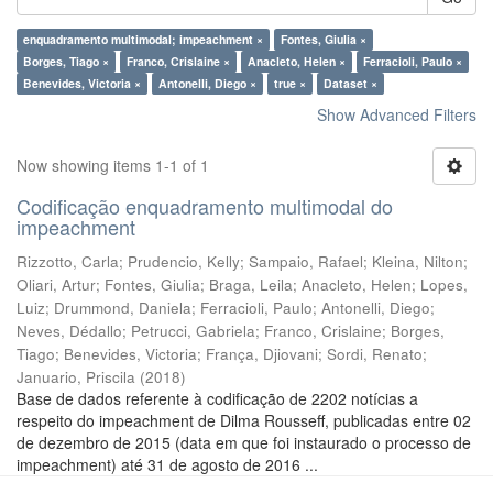
enquadramento multimodal; impeachment ×
Fontes, Giulia ×
Borges, Tiago ×
Franco, Crislaine ×
Anacleto, Helen ×
Ferracioli, Paulo ×
Benevides, Victoria ×
Antonelli, Diego ×
true ×
Dataset ×
Show Advanced Filters
Now showing items 1-1 of 1
Codificação enquadramento multimodal do
impeachment
Rizzotto, Carla
;
Prudencio, Kelly
;
Sampaio, Rafael
;
Kleina, Nilton
;
Oliari, Artur
;
Fontes, Giulia
;
Braga, Leila
;
Anacleto, Helen
;
Lopes,
Luiz
;
Drummond, Daniela
;
Ferracioli, Paulo
;
Antonelli, Diego
;
Neves, Dédallo
;
Petrucci, Gabriela
;
Franco, Crislaine
;
Borges,
Tiago
;
Benevides, Victoria
;
França, Djiovani
;
Sordi, Renato
;
Januario, Priscila
(
2018
)
Base de dados referente à codificação de 2202 notícias a
respeito do impeachment de Dilma Rousseff, publicadas entre 02
de dezembro de 2015 (data em que foi instaurado o processo de
impeachment) até 31 de agosto de 2016 ...