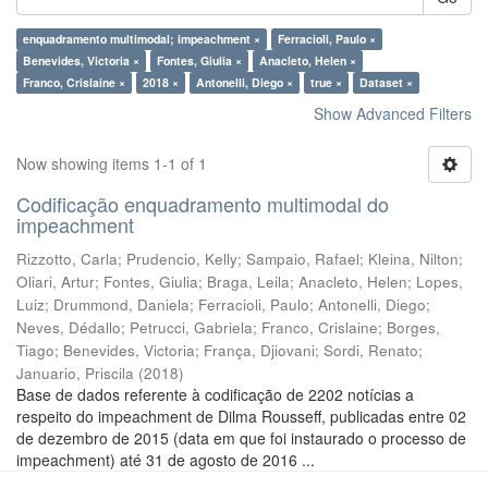
enquadramento multimodal; impeachment ×
Ferracioli, Paulo ×
Benevides, Victoria ×
Fontes, Giulia ×
Anacleto, Helen ×
Franco, Crislaine ×
2018 ×
Antonelli, Diego ×
true ×
Dataset ×
Show Advanced Filters
Now showing items 1-1 of 1
Codificação enquadramento multimodal do
impeachment
Rizzotto, Carla
;
Prudencio, Kelly
;
Sampaio, Rafael
;
Kleina, Nilton
;
Oliari, Artur
;
Fontes, Giulia
;
Braga, Leila
;
Anacleto, Helen
;
Lopes,
Luiz
;
Drummond, Daniela
;
Ferracioli, Paulo
;
Antonelli, Diego
;
Neves, Dédallo
;
Petrucci, Gabriela
;
Franco, Crislaine
;
Borges,
Tiago
;
Benevides, Victoria
;
França, Djiovani
;
Sordi, Renato
;
Januario, Priscila
(
2018
)
Base de dados referente à codificação de 2202 notícias a
respeito do impeachment de Dilma Rousseff, publicadas entre 02
de dezembro de 2015 (data em que foi instaurado o processo de
impeachment) até 31 de agosto de 2016 ...