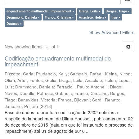
enquadramento multimodal; impeachment ×
Braga, Leila ×
Borges, Tiago ×
Drummond, Daniela ×
Franco, Crislaine ×
Anacleto, Helen ×
true ×
Dataset ×
Show Advanced Filters
Now showing items 1-1 of 1
Codificação enquadramento multimodal do
impeachment
Rizzotto, Carla
;
Prudencio, Kelly
;
Sampaio, Rafael
;
Kleina, Nilton
;
Oliari, Artur
;
Fontes, Giulia
;
Braga, Leila
;
Anacleto, Helen
;
Lopes,
Luiz
;
Drummond, Daniela
;
Ferracioli, Paulo
;
Antonelli, Diego
;
Neves, Dédallo
;
Petrucci, Gabriela
;
Franco, Crislaine
;
Borges,
Tiago
;
Benevides, Victoria
;
França, Djiovani
;
Sordi, Renato
;
Januario, Priscila
(
2018
)
Base de dados referente à codificação de 2202 notícias a
respeito do impeachment de Dilma Rousseff, publicadas entre 02
de dezembro de 2015 (data em que foi instaurado o processo de
impeachment) até 31 de agosto de 2016 ...