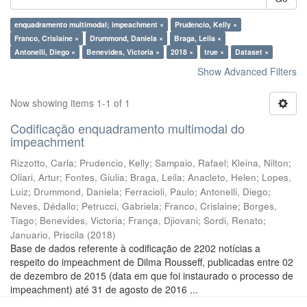
enquadramento multimodal; impeachment ×
Prudencio, Kelly ×
Franco, Crislaine ×
Drummond, Daniela ×
Braga, Leila ×
Antonelli, Diego ×
Benevides, Victoria ×
2018 ×
true ×
Dataset ×
Show Advanced Filters
Now showing items 1-1 of 1
Codificação enquadramento multimodal do
impeachment
Rizzotto, Carla
;
Prudencio, Kelly
;
Sampaio, Rafael
;
Kleina, Nilton
;
Oliari, Artur
;
Fontes, Giulia
;
Braga, Leila
;
Anacleto, Helen
;
Lopes,
Luiz
;
Drummond, Daniela
;
Ferracioli, Paulo
;
Antonelli, Diego
;
Neves, Dédallo
;
Petrucci, Gabriela
;
Franco, Crislaine
;
Borges,
Tiago
;
Benevides, Victoria
;
França, Djiovani
;
Sordi, Renato
;
Januario, Priscila
(
2018
)
Base de dados referente à codificação de 2202 notícias a
respeito do impeachment de Dilma Rousseff, publicadas entre 02
de dezembro de 2015 (data em que foi instaurado o processo de
impeachment) até 31 de agosto de 2016 ...