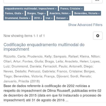
enquadramento multimodal; impeachment ×
Franco, Crislaine ×
Fontes, Giulia ×
Borges, Tiago ×
Anacleto, Helen ×
Benevides, Victoria ×
Drummond, Daniela ×
2018 ×
true ×
Dataset ×
Show Advanced Filters
Now showing items 1-1 of 1
Codificação enquadramento multimodal do
impeachment
Rizzotto, Carla
;
Prudencio, Kelly
;
Sampaio, Rafael
;
Kleina, Nilton
;
Oliari, Artur
;
Fontes, Giulia
;
Braga, Leila
;
Anacleto, Helen
;
Lopes,
Luiz
;
Drummond, Daniela
;
Ferracioli, Paulo
;
Antonelli, Diego
;
Neves, Dédallo
;
Petrucci, Gabriela
;
Franco, Crislaine
;
Borges,
Tiago
;
Benevides, Victoria
;
França, Djiovani
;
Sordi, Renato
;
Januario, Priscila
(
2018
)
Base de dados referente à codificação de 2202 notícias a
respeito do impeachment de Dilma Rousseff, publicadas entre 02
de dezembro de 2015 (data em que foi instaurado o processo de
impeachment) até 31 de agosto de 2016 ...