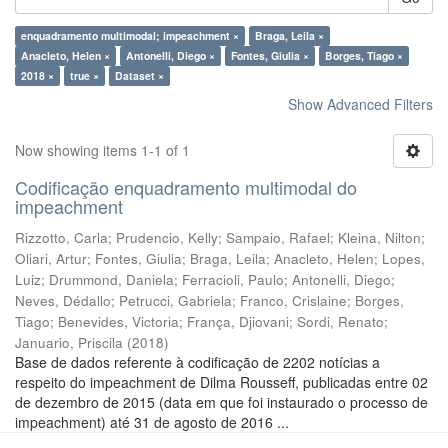
enquadramento multimodal; impeachment ×
Braga, Leila ×
Anacleto, Helen ×
Antonelli, Diego ×
Fontes, Giulia ×
Borges, Tiago ×
2018 ×
true ×
Dataset ×
Show Advanced Filters
Now showing items 1-1 of 1
Codificação enquadramento multimodal do
impeachment
Rizzotto, Carla
;
Prudencio, Kelly
;
Sampaio, Rafael
;
Kleina, Nilton
;
Oliari, Artur
;
Fontes, Giulia
;
Braga, Leila
;
Anacleto, Helen
;
Lopes,
Luiz
;
Drummond, Daniela
;
Ferracioli, Paulo
;
Antonelli, Diego
;
Neves, Dédallo
;
Petrucci, Gabriela
;
Franco, Crislaine
;
Borges,
Tiago
;
Benevides, Victoria
;
França, Djiovani
;
Sordi, Renato
;
Januario, Priscila
(
2018
)
Base de dados referente à codificação de 2202 notícias a
respeito do impeachment de Dilma Rousseff, publicadas entre 02
de dezembro de 2015 (data em que foi instaurado o processo de
impeachment) até 31 de agosto de 2016 ...