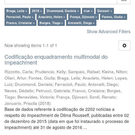
Braga, Leila ×
2018 ×
Drummond, Daniela ×
true ×
Dataset ×
Ferracioli, Paulo ×
Anacleto, Helen ×
França, Djiovani ×
Fontes, Giulia ×
Franco, Crislaine ×
Borges, Tiago ×
Antonelli, Diego ×
Show Advanced Filters
Now showing items 1-1 of 1
Codificação enquadramento multimodal do
impeachment
Rizzotto, Carla
;
Prudencio, Kelly
;
Sampaio, Rafael
;
Kleina, Nilton
;
Oliari, Artur
;
Fontes, Giulia
;
Braga, Leila
;
Anacleto, Helen
;
Lopes,
Luiz
;
Drummond, Daniela
;
Ferracioli, Paulo
;
Antonelli, Diego
;
Neves, Dédallo
;
Petrucci, Gabriela
;
Franco, Crislaine
;
Borges,
Tiago
;
Benevides, Victoria
;
França, Djiovani
;
Sordi, Renato
;
Januario, Priscila
(
2018
)
Base de dados referente à codificação de 2202 notícias a
respeito do impeachment de Dilma Rousseff, publicadas entre 02
de dezembro de 2015 (data em que foi instaurado o processo de
impeachment) até 31 de agosto de 2016 ...