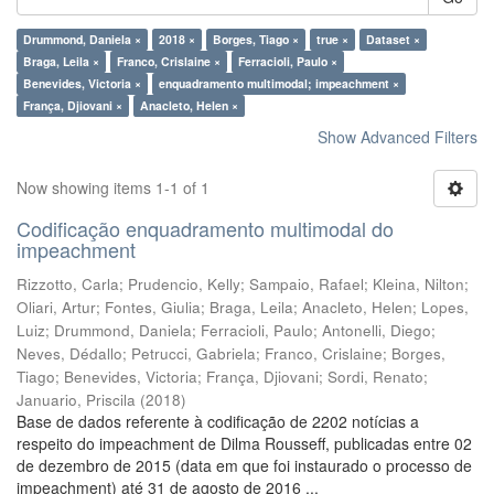
Drummond, Daniela ×
2018 ×
Borges, Tiago ×
true ×
Dataset ×
Braga, Leila ×
Franco, Crislaine ×
Ferracioli, Paulo ×
Benevides, Victoria ×
enquadramento multimodal; impeachment ×
França, Djiovani ×
Anacleto, Helen ×
Show Advanced Filters
Now showing items 1-1 of 1
Codificação enquadramento multimodal do
impeachment
Rizzotto, Carla
;
Prudencio, Kelly
;
Sampaio, Rafael
;
Kleina, Nilton
;
Oliari, Artur
;
Fontes, Giulia
;
Braga, Leila
;
Anacleto, Helen
;
Lopes,
Luiz
;
Drummond, Daniela
;
Ferracioli, Paulo
;
Antonelli, Diego
;
Neves, Dédallo
;
Petrucci, Gabriela
;
Franco, Crislaine
;
Borges,
Tiago
;
Benevides, Victoria
;
França, Djiovani
;
Sordi, Renato
;
Januario, Priscila
(
2018
)
Base de dados referente à codificação de 2202 notícias a
respeito do impeachment de Dilma Rousseff, publicadas entre 02
de dezembro de 2015 (data em que foi instaurado o processo de
impeachment) até 31 de agosto de 2016 ...