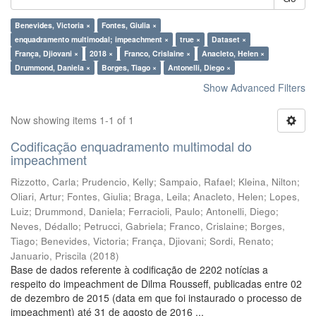
Benevides, Victoria ×
Fontes, Giulia ×
enquadramento multimodal; impeachment ×
true ×
Dataset ×
França, Djiovani ×
2018 ×
Franco, Crislaine ×
Anacleto, Helen ×
Drummond, Daniela ×
Borges, Tiago ×
Antonelli, Diego ×
Show Advanced Filters
Now showing items 1-1 of 1
Codificação enquadramento multimodal do
impeachment
Rizzotto, Carla
;
Prudencio, Kelly
;
Sampaio, Rafael
;
Kleina, Nilton
;
Oliari, Artur
;
Fontes, Giulia
;
Braga, Leila
;
Anacleto, Helen
;
Lopes,
Luiz
;
Drummond, Daniela
;
Ferracioli, Paulo
;
Antonelli, Diego
;
Neves, Dédallo
;
Petrucci, Gabriela
;
Franco, Crislaine
;
Borges,
Tiago
;
Benevides, Victoria
;
França, Djiovani
;
Sordi, Renato
;
Januario, Priscila
(
2018
)
Base de dados referente à codificação de 2202 notícias a
respeito do impeachment de Dilma Rousseff, publicadas entre 02
de dezembro de 2015 (data em que foi instaurado o processo de
impeachment) até 31 de agosto de 2016 ...