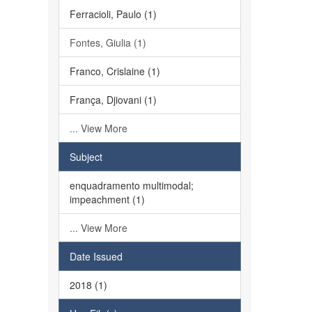
Ferracioli, Paulo (1)
Fontes, Giulia (1)
Franco, Crislaine (1)
França, Djiovani (1)
... View More
Subject
enquadramento multimodal;
impeachment (1)
... View More
Date Issued
2018 (1)