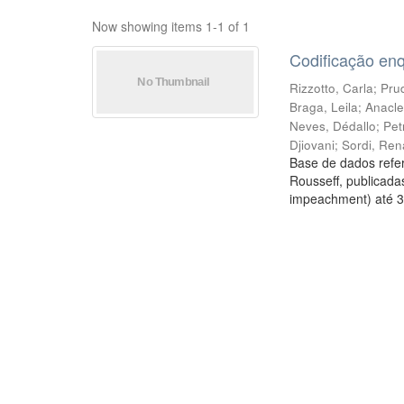
Now showing items 1-1 of 1
Codificação en
Rizzotto, Carla
;
Prud
Braga, Leila
;
Anacle
Neves, Dédallo
;
Pet
Djiovani
;
Sordi, Ren
Base de dados refer
Rousseff, publicada
impeachment) até 3