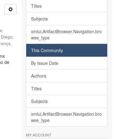
Titles
Subjects
ia
;
xmlui.ArtifactBrowser.Navigation.bro
, Diego
;
wse_type
rança,
This Community
lma
so de
By Issue Date
Authors
Titles
Subjects
xmlui.ArtifactBrowser.Navigation.bro
wse_type
MY ACCOUNT