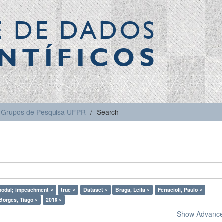
E DE DADOS
NTÍFICOS
Grupos de Pesquisa UFPR
Search
modal; impeachment ×
true ×
Dataset ×
Braga, Leila ×
Ferracioli, Paulo ×
Borges, Tiago ×
2018 ×
Show Advanced