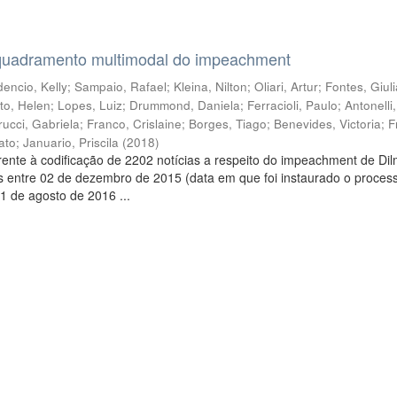
quadramento multimodal do impeachment
encio, Kelly
;
Sampaio, Rafael
;
Kleina, Nilton
;
Oliari, Artur
;
Fontes, Giul
to, Helen
;
Lopes, Luiz
;
Drummond, Daniela
;
Ferracioli, Paulo
;
Antonelli
rucci, Gabriela
;
Franco, Crislaine
;
Borges, Tiago
;
Benevides, Victoria
;
F
ato
;
Januario, Priscila
(
2018
)
ente à codificação de 2202 notícias a respeito do impeachment de Di
s entre 02 de dezembro de 2015 (data em que foi instaurado o proces
1 de agosto de 2016 ...