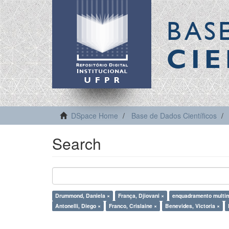
BAS
CIE
DSpace Home
Base de Dados Científicos
Search
Drummond, Daniela ×
França, Djiovani ×
enquadramento multi
Antonelli, Diego ×
Franco, Crislaine ×
Benevides, Victoria ×