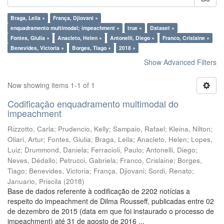
Braga, Leila ×
França, Djiovani ×
enquadramento multimodal; impeachment ×
true ×
Dataset ×
Fontes, Giulia ×
Anacleto, Helen ×
Antonelli, Diego ×
Franco, Crislaine ×
Benevides, Victoria ×
Borges, Tiago ×
2018 ×
Show Advanced Filters
Now showing items 1-1 of 1
Codificação enquadramento multimodal do
impeachment
Rizzotto, Carla
;
Prudencio, Kelly
;
Sampaio, Rafael
;
Kleina, Nilton
;
Oliari, Artur
;
Fontes, Giulia
;
Braga, Leila
;
Anacleto, Helen
;
Lopes,
Luiz
;
Drummond, Daniela
;
Ferracioli, Paulo
;
Antonelli, Diego
;
Neves, Dédallo
;
Petrucci, Gabriela
;
Franco, Crislaine
;
Borges,
Tiago
;
Benevides, Victoria
;
França, Djiovani
;
Sordi, Renato
;
Januario, Priscila
(
2018
)
Base de dados referente à codificação de 2202 notícias a
respeito do impeachment de Dilma Rousseff, publicadas entre 02
de dezembro de 2015 (data em que foi instaurado o processo de
impeachment) até 31 de agosto de 2016 ...