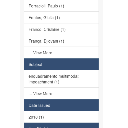
Ferracioli, Paulo (1)
Fontes, Giulia (1)
Franco, Crislaine (1)
França, Djiovani (1)
... View More
Subject
enquadramento multimodal;
impeachment (1)
... View More
Date Issued
2018 (1)