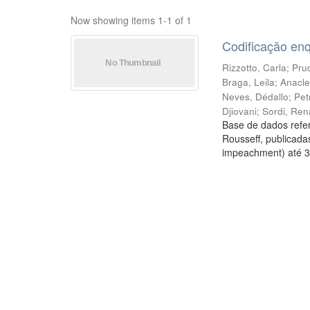
Now showing items 1-1 of 1
Codificação en
Rizzotto, Carla
;
Prud
Braga, Leila
;
Anacle
Neves, Dédallo
;
Pet
Djiovani
;
Sordi, Ren
Base de dados refer
Rousseff, publicada
impeachment) até 3