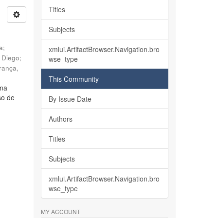
Titles
Subjects
ia
;
xmlui.ArtifactBrowser.Navigation.bro
, Diego
;
wse_type
rança,
This Community
lma
so de
By Issue Date
Authors
Titles
Subjects
xmlui.ArtifactBrowser.Navigation.bro
wse_type
MY ACCOUNT