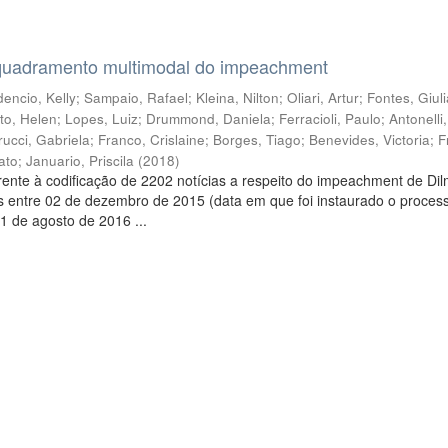
quadramento multimodal do impeachment
encio, Kelly
;
Sampaio, Rafael
;
Kleina, Nilton
;
Oliari, Artur
;
Fontes, Giul
to, Helen
;
Lopes, Luiz
;
Drummond, Daniela
;
Ferracioli, Paulo
;
Antonelli
rucci, Gabriela
;
Franco, Crislaine
;
Borges, Tiago
;
Benevides, Victoria
;
F
ato
;
Januario, Priscila
(
2018
)
ente à codificação de 2202 notícias a respeito do impeachment de Di
s entre 02 de dezembro de 2015 (data em que foi instaurado o proces
1 de agosto de 2016 ...