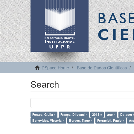
BAS
CIE
DSpace Home
Base de Dados Científicos
Search
Fontes, Giulia ×
França, Djiovani ×
2018 ×
true ×
Dataset 
Benevides, Victoria ×
Borges, Tiago ×
Ferracioli, Paulo ×
Ana