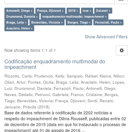
Antonelli, Diego ×
França, Djiovani ×
2018 ×
true ×
Dataset ×
Drummond, Daniela ×
enquadramento multimodal; impeachment ×
Braga, Leila ×
Benevides, Victoria ×
Borges, Tiago ×
Ferracioli, Paulo ×
Anacleto, Helen ×
Show Advanced Filters
Now showing items 1-1 of 1
Codificação enquadramento multimodal do
impeachment
Rizzotto, Carla
;
Prudencio, Kelly
;
Sampaio, Rafael
;
Kleina, Nilton
;
Oliari, Artur
;
Fontes, Giulia
;
Braga, Leila
;
Anacleto, Helen
;
Lopes,
Luiz
;
Drummond, Daniela
;
Ferracioli, Paulo
;
Antonelli, Diego
;
Neves, Dédallo
;
Petrucci, Gabriela
;
Franco, Crislaine
;
Borges,
Tiago
;
Benevides, Victoria
;
França, Djiovani
;
Sordi, Renato
;
Januario, Priscila
(
2018
)
Base de dados referente à codificação de 2202 notícias a
respeito do impeachment de Dilma Rousseff, publicadas entre 02
de dezembro de 2015 (data em que foi instaurado o processo de
impeachment) até 31 de agosto de 2016 ...