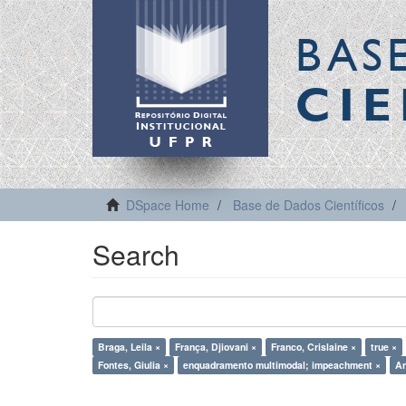
BAS
CIE
DSpace Home
Base de Dados Científicos
Search
Braga, Leila ×
França, Djiovani ×
Franco, Crislaine ×
true ×
Fontes, Giulia ×
enquadramento multimodal; impeachment ×
An