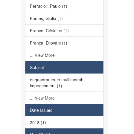
Ferracioli, Paulo (1)
Fontes, Giulia (1)
Franco, Crislaine (1)
França, Djiovani (1)
... View More
Subject
enquadramento multimodal;
impeachment (1)
... View More
Date Issued
2018 (1)