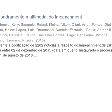
quadramento multimodal do impeachment
encio, Kelly
;
Sampaio, Rafael
;
Kleina, Nilton
;
Oliari, Artur
;
Fontes, Giul
to, Helen
;
Lopes, Luiz
;
Drummond, Daniela
;
Ferracioli, Paulo
;
Antonelli
rucci, Gabriela
;
Franco, Crislaine
;
Borges, Tiago
;
Benevides, Victoria
;
F
ato
;
Januario, Priscila
(
2018
)
ente à codificação de 2202 notícias a respeito do impeachment de Di
s entre 02 de dezembro de 2015 (data em que foi instaurado o proces
1 de agosto de 2016 ...