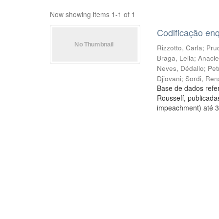
Now showing items 1-1 of 1
Codificação en
Rizzotto, Carla
;
Prud
Braga, Leila
;
Anacle
Neves, Dédallo
;
Pet
Djiovani
;
Sordi, Ren
Base de dados refer
Rousseff, publicada
impeachment) até 3