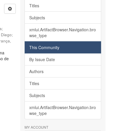
Titles
Subjects
ia
;
xmlui.ArtifactBrowser.Navigation.bro
, Diego
;
wse_type
rança,
This Community
lma
so de
By Issue Date
Authors
Titles
Subjects
xmlui.ArtifactBrowser.Navigation.bro
wse_type
MY ACCOUNT