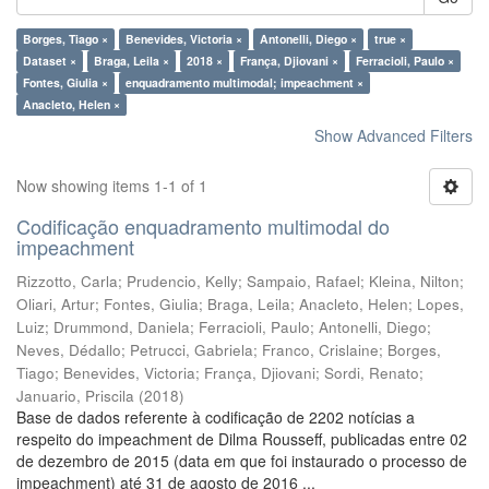
Borges, Tiago ×
Benevides, Victoria ×
Antonelli, Diego ×
true ×
Dataset ×
Braga, Leila ×
2018 ×
França, Djiovani ×
Ferracioli, Paulo ×
Fontes, Giulia ×
enquadramento multimodal; impeachment ×
Anacleto, Helen ×
Show Advanced Filters
Now showing items 1-1 of 1
Codificação enquadramento multimodal do
impeachment
Rizzotto, Carla
;
Prudencio, Kelly
;
Sampaio, Rafael
;
Kleina, Nilton
;
Oliari, Artur
;
Fontes, Giulia
;
Braga, Leila
;
Anacleto, Helen
;
Lopes,
Luiz
;
Drummond, Daniela
;
Ferracioli, Paulo
;
Antonelli, Diego
;
Neves, Dédallo
;
Petrucci, Gabriela
;
Franco, Crislaine
;
Borges,
Tiago
;
Benevides, Victoria
;
França, Djiovani
;
Sordi, Renato
;
Januario, Priscila
(
2018
)
Base de dados referente à codificação de 2202 notícias a
respeito do impeachment de Dilma Rousseff, publicadas entre 02
de dezembro de 2015 (data em que foi instaurado o processo de
impeachment) até 31 de agosto de 2016 ...