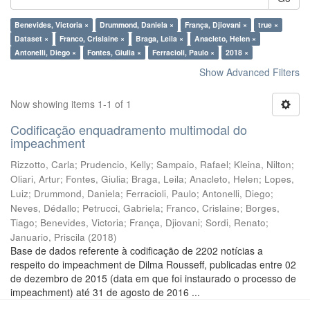
Benevides, Victoria ×
Drummond, Daniela ×
França, Djiovani ×
true ×
Dataset ×
Franco, Crislaine ×
Braga, Leila ×
Anacleto, Helen ×
Antonelli, Diego ×
Fontes, Giulia ×
Ferracioli, Paulo ×
2018 ×
Show Advanced Filters
Now showing items 1-1 of 1
Codificação enquadramento multimodal do
impeachment
Rizzotto, Carla
;
Prudencio, Kelly
;
Sampaio, Rafael
;
Kleina, Nilton
;
Oliari, Artur
;
Fontes, Giulia
;
Braga, Leila
;
Anacleto, Helen
;
Lopes,
Luiz
;
Drummond, Daniela
;
Ferracioli, Paulo
;
Antonelli, Diego
;
Neves, Dédallo
;
Petrucci, Gabriela
;
Franco, Crislaine
;
Borges,
Tiago
;
Benevides, Victoria
;
França, Djiovani
;
Sordi, Renato
;
Januario, Priscila
(
2018
)
Base de dados referente à codificação de 2202 notícias a
respeito do impeachment de Dilma Rousseff, publicadas entre 02
de dezembro de 2015 (data em que foi instaurado o processo de
impeachment) até 31 de agosto de 2016 ...