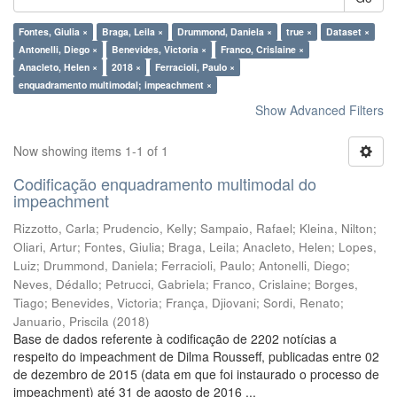
Fontes, Giulia ×
Braga, Leila ×
Drummond, Daniela ×
true ×
Dataset ×
Antonelli, Diego ×
Benevides, Victoria ×
Franco, Crislaine ×
Anacleto, Helen ×
2018 ×
Ferracioli, Paulo ×
enquadramento multimodal; impeachment ×
Show Advanced Filters
Now showing items 1-1 of 1
Codificação enquadramento multimodal do
impeachment
Rizzotto, Carla
;
Prudencio, Kelly
;
Sampaio, Rafael
;
Kleina, Nilton
;
Oliari, Artur
;
Fontes, Giulia
;
Braga, Leila
;
Anacleto, Helen
;
Lopes,
Luiz
;
Drummond, Daniela
;
Ferracioli, Paulo
;
Antonelli, Diego
;
Neves, Dédallo
;
Petrucci, Gabriela
;
Franco, Crislaine
;
Borges,
Tiago
;
Benevides, Victoria
;
França, Djiovani
;
Sordi, Renato
;
Januario, Priscila
(
2018
)
Base de dados referente à codificação de 2202 notícias a
respeito do impeachment de Dilma Rousseff, publicadas entre 02
de dezembro de 2015 (data em que foi instaurado o processo de
impeachment) até 31 de agosto de 2016 ...