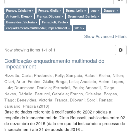
Franco, Crislaine ×
Fontes, Giulia ×
Braga, Leila ×
true ×
Dataset ×
Antonelli, Diego ×
França, Djiovani ×
Drummond, Daniela ×
Benevides, Victoria ×
Ferracioli, Paulo ×
enquadramento multimodal; impeachment ×
2018 ×
Show Advanced Filters
Now showing items 1-1 of 1
Codificação enquadramento multimodal do
impeachment
Rizzotto, Carla
;
Prudencio, Kelly
;
Sampaio, Rafael
;
Kleina, Nilton
;
Oliari, Artur
;
Fontes, Giulia
;
Braga, Leila
;
Anacleto, Helen
;
Lopes,
Luiz
;
Drummond, Daniela
;
Ferracioli, Paulo
;
Antonelli, Diego
;
Neves, Dédallo
;
Petrucci, Gabriela
;
Franco, Crislaine
;
Borges,
Tiago
;
Benevides, Victoria
;
França, Djiovani
;
Sordi, Renato
;
Januario, Priscila
(
2018
)
Base de dados referente à codificação de 2202 notícias a
respeito do impeachment de Dilma Rousseff, publicadas entre 02
de dezembro de 2015 (data em que foi instaurado o processo de
impeachment) até 31 de agosto de 2016 ...