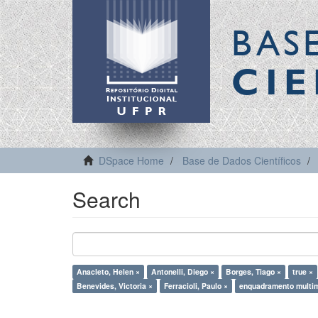
BAS
CIE
DSpace Home
Base de Dados Científicos
Search
Anacleto, Helen ×
Antonelli, Diego ×
Borges, Tiago ×
true ×
Benevides, Victoria ×
Ferracioli, Paulo ×
enquadramento multi