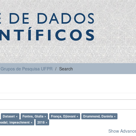
E DE DADOS
NTÍFICOS
Grupos de Pesquisa UFPR
Search
Dataset ×
Fontes, Giulia ×
França, Djiovani ×
Drummond, Daniela ×
modal; impeachment ×
2018 ×
Show Advanced