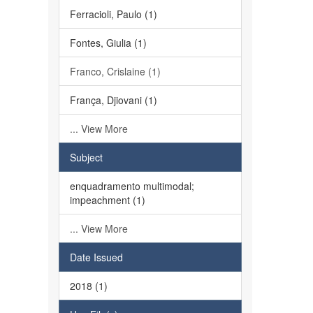
Ferracioli, Paulo (1)
Fontes, Giulia (1)
Franco, Crislaine (1)
França, Djiovani (1)
... View More
Subject
enquadramento multimodal;
impeachment (1)
... View More
Date Issued
2018 (1)