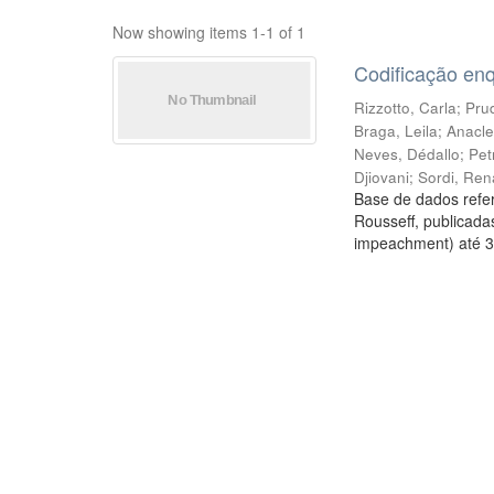
Now showing items 1-1 of 1
Codificação en
Rizzotto, Carla
;
Prud
Braga, Leila
;
Anacle
Neves, Dédallo
;
Pet
Djiovani
;
Sordi, Ren
Base de dados refer
Rousseff, publicada
impeachment) até 3