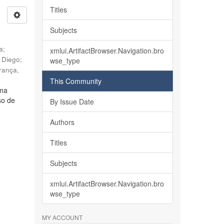
Titles
Subjects
ia
;
xmlui.ArtifactBrowser.Navigation.bro
, Diego
;
wse_type
rança,
This Community
lma
so de
By Issue Date
Authors
Titles
Subjects
xmlui.ArtifactBrowser.Navigation.bro
wse_type
MY ACCOUNT