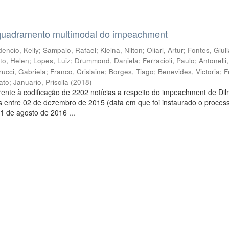
quadramento multimodal do impeachment
encio, Kelly
;
Sampaio, Rafael
;
Kleina, Nilton
;
Oliari, Artur
;
Fontes, Giul
to, Helen
;
Lopes, Luiz
;
Drummond, Daniela
;
Ferracioli, Paulo
;
Antonelli
rucci, Gabriela
;
Franco, Crislaine
;
Borges, Tiago
;
Benevides, Victoria
;
F
ato
;
Januario, Priscila
(
2018
)
ente à codificação de 2202 notícias a respeito do impeachment de Di
s entre 02 de dezembro de 2015 (data em que foi instaurado o proces
1 de agosto de 2016 ...