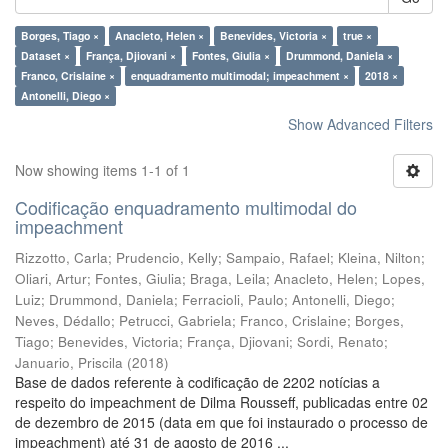
Borges, Tiago ×
Anacleto, Helen ×
Benevides, Victoria ×
true ×
Dataset ×
França, Djiovani ×
Fontes, Giulia ×
Drummond, Daniela ×
Franco, Crislaine ×
enquadramento multimodal; impeachment ×
2018 ×
Antonelli, Diego ×
Show Advanced Filters
Now showing items 1-1 of 1
Codificação enquadramento multimodal do
impeachment
Rizzotto, Carla
;
Prudencio, Kelly
;
Sampaio, Rafael
;
Kleina, Nilton
;
Oliari, Artur
;
Fontes, Giulia
;
Braga, Leila
;
Anacleto, Helen
;
Lopes,
Luiz
;
Drummond, Daniela
;
Ferracioli, Paulo
;
Antonelli, Diego
;
Neves, Dédallo
;
Petrucci, Gabriela
;
Franco, Crislaine
;
Borges,
Tiago
;
Benevides, Victoria
;
França, Djiovani
;
Sordi, Renato
;
Januario, Priscila
(
2018
)
Base de dados referente à codificação de 2202 notícias a
respeito do impeachment de Dilma Rousseff, publicadas entre 02
de dezembro de 2015 (data em que foi instaurado o processo de
impeachment) até 31 de agosto de 2016 ...