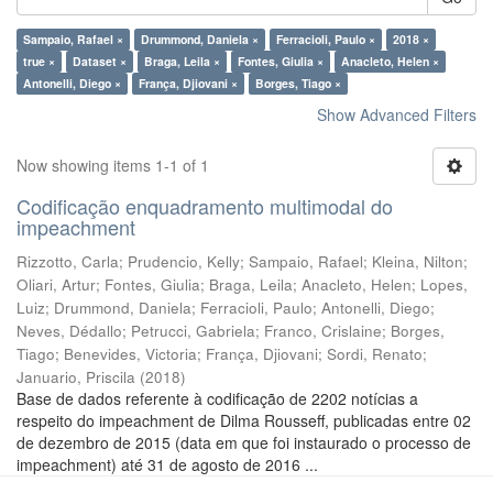
Sampaio, Rafael ×
Drummond, Daniela ×
Ferracioli, Paulo ×
2018 ×
true ×
Dataset ×
Braga, Leila ×
Fontes, Giulia ×
Anacleto, Helen ×
Antonelli, Diego ×
França, Djiovani ×
Borges, Tiago ×
Show Advanced Filters
Now showing items 1-1 of 1
Codificação enquadramento multimodal do
impeachment
Rizzotto, Carla
;
Prudencio, Kelly
;
Sampaio, Rafael
;
Kleina, Nilton
;
Oliari, Artur
;
Fontes, Giulia
;
Braga, Leila
;
Anacleto, Helen
;
Lopes,
Luiz
;
Drummond, Daniela
;
Ferracioli, Paulo
;
Antonelli, Diego
;
Neves, Dédallo
;
Petrucci, Gabriela
;
Franco, Crislaine
;
Borges,
Tiago
;
Benevides, Victoria
;
França, Djiovani
;
Sordi, Renato
;
Januario, Priscila
(
2018
)
Base de dados referente à codificação de 2202 notícias a
respeito do impeachment de Dilma Rousseff, publicadas entre 02
de dezembro de 2015 (data em que foi instaurado o processo de
impeachment) até 31 de agosto de 2016 ...