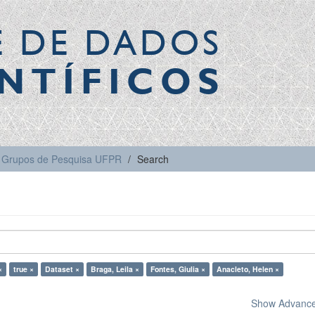
E DE DADOS
NTÍFICOS
Grupos de Pesquisa UFPR
Search
×
true ×
Dataset ×
Braga, Leila ×
Fontes, Giulia ×
Anacleto, Helen ×
Show Advanced