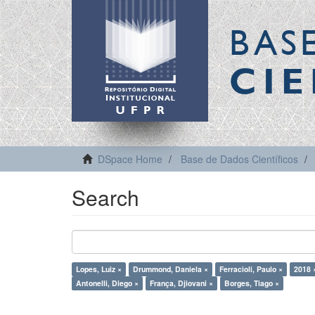
BAS
CIE
DSpace Home
Base de Dados Científicos
Search
Lopes, Luiz ×
Drummond, Daniela ×
Ferracioli, Paulo ×
2018 
Antonelli, Diego ×
França, Djiovani ×
Borges, Tiago ×