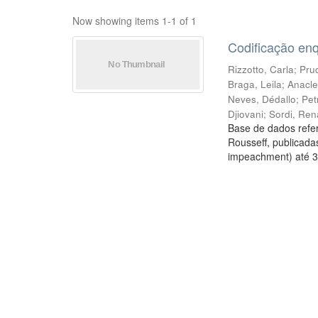
Now showing items 1-1 of 1
Codificação en
Rizzotto, Carla
;
Prud
Braga, Leila
;
Anacle
Neves, Dédallo
;
Pet
Djiovani
;
Sordi, Ren
Base de dados refer
Rousseff, publicada
impeachment) até 3