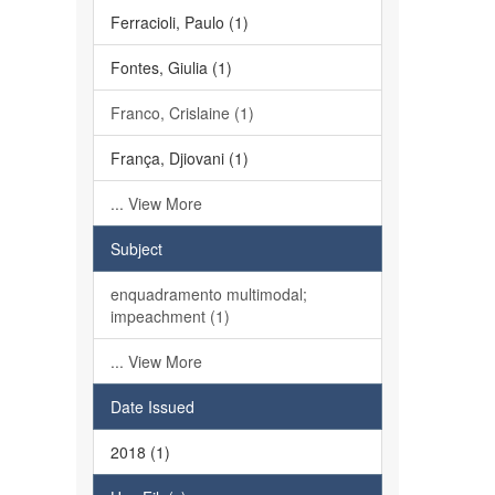
Ferracioli, Paulo (1)
Fontes, Giulia (1)
Franco, Crislaine (1)
França, Djiovani (1)
... View More
Subject
enquadramento multimodal;
impeachment (1)
... View More
Date Issued
2018 (1)