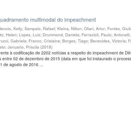
quadramento multimodal do impeachment
encio, Kelly
;
Sampaio, Rafael
;
Kleina, Nilton
;
Oliari, Artur
;
Fontes, Giul
to, Helen
;
Lopes, Luiz
;
Drummond, Daniela
;
Ferracioli, Paulo
;
Antonelli
rucci, Gabriela
;
Franco, Crislaine
;
Borges, Tiago
;
Benevides, Victoria
;
F
ato
;
Januario, Priscila
(
2018
)
ente à codificação de 2202 notícias a respeito do impeachment de Di
s entre 02 de dezembro de 2015 (data em que foi instaurado o proces
1 de agosto de 2016 ...