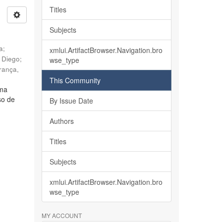
Titles
Subjects
ia
;
xmlui.ArtifactBrowser.Navigation.bro
, Diego
;
wse_type
rança,
This Community
lma
so de
By Issue Date
Authors
Titles
Subjects
xmlui.ArtifactBrowser.Navigation.bro
wse_type
MY ACCOUNT