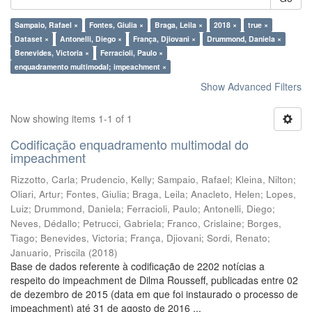
Sampaio, Rafael ×
Fontes, Giulia ×
Braga, Leila ×
2018 ×
true ×
Dataset ×
Antonelli, Diego ×
França, Djiovani ×
Drummond, Daniela ×
Benevides, Victoria ×
Ferracioli, Paulo ×
enquadramento multimodal; impeachment ×
Show Advanced Filters
Now showing items 1-1 of 1
Codificação enquadramento multimodal do
impeachment
Rizzotto, Carla
;
Prudencio, Kelly
;
Sampaio, Rafael
;
Kleina, Nilton
;
Oliari, Artur
;
Fontes, Giulia
;
Braga, Leila
;
Anacleto, Helen
;
Lopes,
Luiz
;
Drummond, Daniela
;
Ferracioli, Paulo
;
Antonelli, Diego
;
Neves, Dédallo
;
Petrucci, Gabriela
;
Franco, Crislaine
;
Borges,
Tiago
;
Benevides, Victoria
;
França, Djiovani
;
Sordi, Renato
;
Januario, Priscila
(
2018
)
Base de dados referente à codificação de 2202 notícias a
respeito do impeachment de Dilma Rousseff, publicadas entre 02
de dezembro de 2015 (data em que foi instaurado o processo de
impeachment) até 31 de agosto de 2016 ...