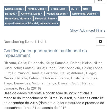
Kleina, Nilton ×
Fontes, Giulia ×
Braga, Leila ×
2018 ×
true ×
Dataset ×
Antonelli, Diego ×
França, Djiovani ×
Drummond, Daniela ×
Benevides, Victoria ×
Ferracioli, Paulo ×
enquadramento multimodal; impeachment ×
Show Advanced Filters
Now showing items 1-1 of 1
Codificação enquadramento multimodal do
impeachment
Rizzotto, Carla
;
Prudencio, Kelly
;
Sampaio, Rafael
;
Kleina, Nilton
;
Oliari, Artur
;
Fontes, Giulia
;
Braga, Leila
;
Anacleto, Helen
;
Lopes,
Luiz
;
Drummond, Daniela
;
Ferracioli, Paulo
;
Antonelli, Diego
;
Neves, Dédallo
;
Petrucci, Gabriela
;
Franco, Crislaine
;
Borges,
Tiago
;
Benevides, Victoria
;
França, Djiovani
;
Sordi, Renato
;
Januario, Priscila
(
2018
)
Base de dados referente à codificação de 2202 notícias a
respeito do impeachment de Dilma Rousseff, publicadas entre 02
de dezembro de 2015 (data em que foi instaurado o processo de
impeachment) até 31 de agosto de 2016 ...