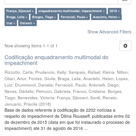
França, Djiovani ×
enquadramento multimodal; impeachment ×
2018 ×
Braga, Leila ×
Borges, Tiago ×
Ferracioli, Paulo ×
Anacleto, Helen ×
true ×
Dataset ×
Show Advanced Filters
Now showing items 1-1 of 1
Codificação enquadramento multimodal do
impeachment
Rizzotto, Carla
;
Prudencio, Kelly
;
Sampaio, Rafael
;
Kleina, Nilton
;
Oliari, Artur
;
Fontes, Giulia
;
Braga, Leila
;
Anacleto, Helen
;
Lopes,
Luiz
;
Drummond, Daniela
;
Ferracioli, Paulo
;
Antonelli, Diego
;
Neves, Dédallo
;
Petrucci, Gabriela
;
Franco, Crislaine
;
Borges,
Tiago
;
Benevides, Victoria
;
França, Djiovani
;
Sordi, Renato
;
Januario, Priscila
(
2018
)
Base de dados referente à codificação de 2202 notícias a
respeito do impeachment de Dilma Rousseff, publicadas entre 02
de dezembro de 2015 (data em que foi instaurado o processo de
impeachment) até 31 de agosto de 2016 ...