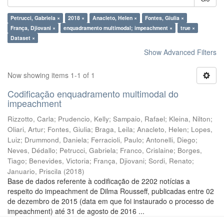
Petrucci, Gabriela ×
2018 ×
Anacleto, Helen ×
Fontes, Giulia ×
França, Djiovani ×
enquadramento multimodal; impeachment ×
true ×
Dataset ×
Show Advanced Filters
Now showing items 1-1 of 1
Codificação enquadramento multimodal do
impeachment
Rizzotto, Carla
;
Prudencio, Kelly
;
Sampaio, Rafael
;
Kleina, Nilton
;
Oliari, Artur
;
Fontes, Giulia
;
Braga, Leila
;
Anacleto, Helen
;
Lopes,
Luiz
;
Drummond, Daniela
;
Ferracioli, Paulo
;
Antonelli, Diego
;
Neves, Dédallo
;
Petrucci, Gabriela
;
Franco, Crislaine
;
Borges,
Tiago
;
Benevides, Victoria
;
França, Djiovani
;
Sordi, Renato
;
Januario, Priscila
(
2018
)
Base de dados referente à codificação de 2202 notícias a
respeito do impeachment de Dilma Rousseff, publicadas entre 02
de dezembro de 2015 (data em que foi instaurado o processo de
impeachment) até 31 de agosto de 2016 ...