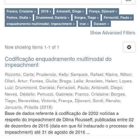
Franco, Crislaine ×
2018 ×
Antonelli, Diego ×
França, Djiovani ×
Fontes, Giulia ×
Drummond, Daniela ×
Borges, Tiago ×
Ferracioli, Paulo ×
enquadramento multimodal; impeachment ×
true ×
Dataset ×
Show Advanced Filters
Now showing items 1-1 of 1
Codificação enquadramento multimodal do
impeachment
Rizzotto, Carla
;
Prudencio, Kelly
;
Sampaio, Rafael
;
Kleina, Nilton
;
Oliari, Artur
;
Fontes, Giulia
;
Braga, Leila
;
Anacleto, Helen
;
Lopes,
Luiz
;
Drummond, Daniela
;
Ferracioli, Paulo
;
Antonelli, Diego
;
Neves, Dédallo
;
Petrucci, Gabriela
;
Franco, Crislaine
;
Borges,
Tiago
;
Benevides, Victoria
;
França, Djiovani
;
Sordi, Renato
;
Januario, Priscila
(
2018
)
Base de dados referente à codificação de 2202 notícias a
respeito do impeachment de Dilma Rousseff, publicadas entre 02
de dezembro de 2015 (data em que foi instaurado o processo de
impeachment) até 31 de agosto de 2016 ...