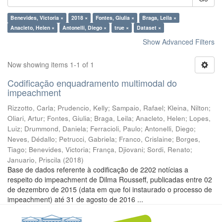
Benevides, Victoria ×
2018 ×
Fontes, Giulia ×
Braga, Leila ×
Anacleto, Helen ×
Antonelli, Diego ×
true ×
Dataset ×
Show Advanced Filters
Now showing items 1-1 of 1
Codificação enquadramento multimodal do
impeachment
Rizzotto, Carla
;
Prudencio, Kelly
;
Sampaio, Rafael
;
Kleina, Nilton
;
Oliari, Artur
;
Fontes, Giulia
;
Braga, Leila
;
Anacleto, Helen
;
Lopes,
Luiz
;
Drummond, Daniela
;
Ferracioli, Paulo
;
Antonelli, Diego
;
Neves, Dédallo
;
Petrucci, Gabriela
;
Franco, Crislaine
;
Borges,
Tiago
;
Benevides, Victoria
;
França, Djiovani
;
Sordi, Renato
;
Januario, Priscila
(
2018
)
Base de dados referente à codificação de 2202 notícias a
respeito do impeachment de Dilma Rousseff, publicadas entre 02
de dezembro de 2015 (data em que foi instaurado o processo de
impeachment) até 31 de agosto de 2016 ...