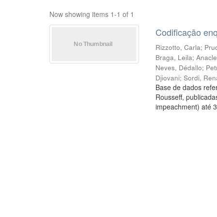
Now showing items 1-1 of 1
Codificação en
Rizzotto, Carla
;
Prud
Braga, Leila
;
Anacle
Neves, Dédallo
;
Pet
Djiovani
;
Sordi, Ren
Base de dados refer
Rousseff, publicada
impeachment) até 3