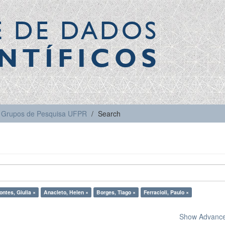
E DE DADOS
NTÍFICOS
Grupos de Pesquisa UFPR
Search
ontes, Giulia ×
Anacleto, Helen ×
Borges, Tiago ×
Ferracioli, Paulo ×
Show Advanced