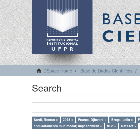
BAS
CIE
DSpace Home
Base de Dados Científicos
Search
Sordi, Renato ×
2018 ×
França, Djiovani ×
Braga, Leila ×
F
enquadramento multimodal; impeachment ×
true ×
Dataset ×