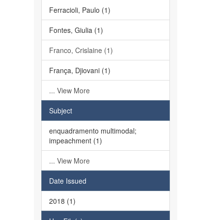
Ferracioli, Paulo (1)
Fontes, Giulia (1)
Franco, Crislaine (1)
França, Djiovani (1)
... View More
Subject
enquadramento multimodal;
impeachment (1)
... View More
Date Issued
2018 (1)