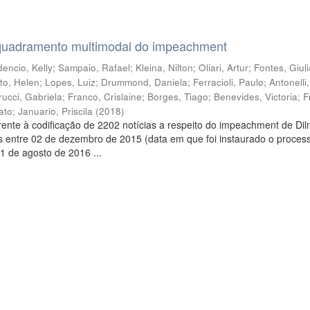
quadramento multimodal do impeachment
encio, Kelly
;
Sampaio, Rafael
;
Kleina, Nilton
;
Oliari, Artur
;
Fontes, Giul
to, Helen
;
Lopes, Luiz
;
Drummond, Daniela
;
Ferracioli, Paulo
;
Antonelli
rucci, Gabriela
;
Franco, Crislaine
;
Borges, Tiago
;
Benevides, Victoria
;
F
ato
;
Januario, Priscila
(
2018
)
ente à codificação de 2202 notícias a respeito do impeachment de Di
s entre 02 de dezembro de 2015 (data em que foi instaurado o proces
1 de agosto de 2016 ...