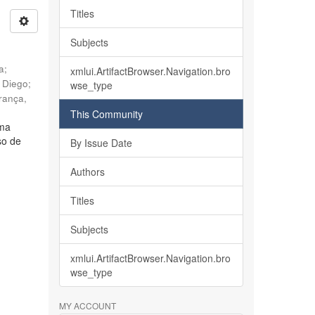
Titles
Subjects
ia
;
xmlui.ArtifactBrowser.Navigation.bro
, Diego
;
wse_type
rança,
This Community
lma
so de
By Issue Date
Authors
Titles
Subjects
xmlui.ArtifactBrowser.Navigation.bro
wse_type
MY ACCOUNT