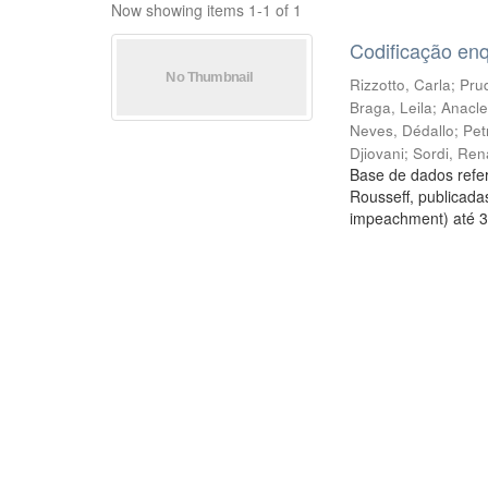
Now showing items 1-1 of 1
Codificação en
Rizzotto, Carla
;
Prud
Braga, Leila
;
Anacle
Neves, Dédallo
;
Pet
Djiovani
;
Sordi, Ren
Base de dados refer
Rousseff, publicada
impeachment) até 3