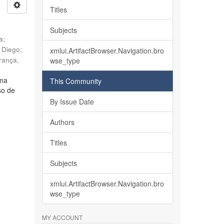
Titles
Subjects
ia
;
, Diego
;
xmlui.ArtifactBrowser.Navigation.bro
rança,
wse_type
lma
This Community
so de
By Issue Date
Authors
Titles
Subjects
xmlui.ArtifactBrowser.Navigation.bro
wse_type
MY ACCOUNT