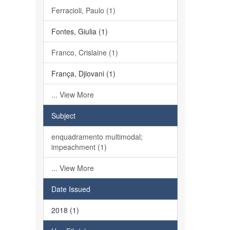
Ferracioli, Paulo (1)
Fontes, Giulia (1)
Franco, Crislaine (1)
França, Djiovani (1)
... View More
Subject
enquadramento multimodal;
impeachment (1)
... View More
Date Issued
2018 (1)