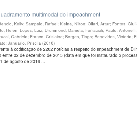
quadramento multimodal do impeachment
encio, Kelly
;
Sampaio, Rafael
;
Kleina, Nilton
;
Oliari, Artur
;
Fontes, Giul
to, Helen
;
Lopes, Luiz
;
Drummond, Daniela
;
Ferracioli, Paulo
;
Antonelli
rucci, Gabriela
;
Franco, Crislaine
;
Borges, Tiago
;
Benevides, Victoria
;
F
ato
;
Januario, Priscila
(
2018
)
ente à codificação de 2202 notícias a respeito do impeachment de Di
s entre 02 de dezembro de 2015 (data em que foi instaurado o proces
1 de agosto de 2016 ...