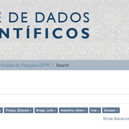
E DE DADOS
NTÍFICOS
Grupos de Pesquisa UFPR
Search
×
França, Djiovani ×
Braga, Leila ×
Anacleto, Helen ×
true ×
Dataset ×
Show Advanced