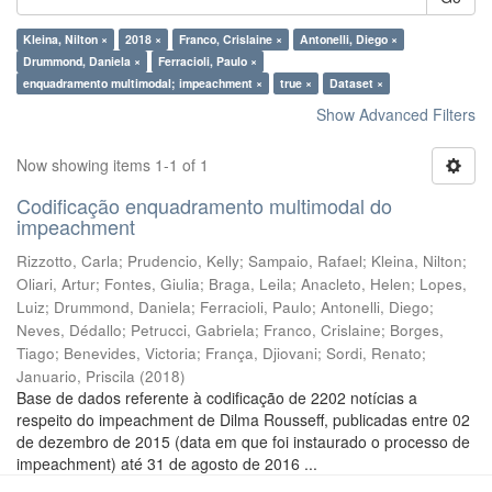
Kleina, Nilton ×
2018 ×
Franco, Crislaine ×
Antonelli, Diego ×
Drummond, Daniela ×
Ferracioli, Paulo ×
enquadramento multimodal; impeachment ×
true ×
Dataset ×
Show Advanced Filters
Now showing items 1-1 of 1
Codificação enquadramento multimodal do
impeachment
Rizzotto, Carla
;
Prudencio, Kelly
;
Sampaio, Rafael
;
Kleina, Nilton
;
Oliari, Artur
;
Fontes, Giulia
;
Braga, Leila
;
Anacleto, Helen
;
Lopes,
Luiz
;
Drummond, Daniela
;
Ferracioli, Paulo
;
Antonelli, Diego
;
Neves, Dédallo
;
Petrucci, Gabriela
;
Franco, Crislaine
;
Borges,
Tiago
;
Benevides, Victoria
;
França, Djiovani
;
Sordi, Renato
;
Januario, Priscila
(
2018
)
Base de dados referente à codificação de 2202 notícias a
respeito do impeachment de Dilma Rousseff, publicadas entre 02
de dezembro de 2015 (data em que foi instaurado o processo de
impeachment) até 31 de agosto de 2016 ...