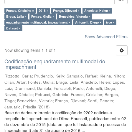
Franco, Crislaine ×
2018 ×
França, Djiovani ×
Anacleto, Helen ×
Braga, Leila ×
Fontes, Giulia ×
Benevides, Victoria ×
enquadramento multimodal; impeachment ×
Antonelli, Diego ×
true ×
Dataset ×
Show Advanced Filters
Now showing items 1-1 of 1
Codificação enquadramento multimodal do
impeachment
Rizzotto, Carla
;
Prudencio, Kelly
;
Sampaio, Rafael
;
Kleina, Nilton
;
Oliari, Artur
;
Fontes, Giulia
;
Braga, Leila
;
Anacleto, Helen
;
Lopes,
Luiz
;
Drummond, Daniela
;
Ferracioli, Paulo
;
Antonelli, Diego
;
Neves, Dédallo
;
Petrucci, Gabriela
;
Franco, Crislaine
;
Borges,
Tiago
;
Benevides, Victoria
;
França, Djiovani
;
Sordi, Renato
;
Januario, Priscila
(
2018
)
Base de dados referente à codificação de 2202 notícias a
respeito do impeachment de Dilma Rousseff, publicadas entre 02
de dezembro de 2015 (data em que foi instaurado o processo de
impeachment) até 31 de agosto de 2016 ...