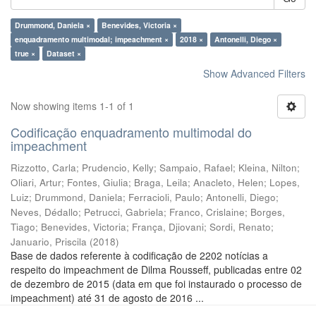
Drummond, Daniela ×
Benevides, Victoria ×
enquadramento multimodal; impeachment ×
2018 ×
Antonelli, Diego ×
true ×
Dataset ×
Show Advanced Filters
Now showing items 1-1 of 1
Codificação enquadramento multimodal do
impeachment
Rizzotto, Carla
;
Prudencio, Kelly
;
Sampaio, Rafael
;
Kleina, Nilton
;
Oliari, Artur
;
Fontes, Giulia
;
Braga, Leila
;
Anacleto, Helen
;
Lopes,
Luiz
;
Drummond, Daniela
;
Ferracioli, Paulo
;
Antonelli, Diego
;
Neves, Dédallo
;
Petrucci, Gabriela
;
Franco, Crislaine
;
Borges,
Tiago
;
Benevides, Victoria
;
França, Djiovani
;
Sordi, Renato
;
Januario, Priscila
(
2018
)
Base de dados referente à codificação de 2202 notícias a
respeito do impeachment de Dilma Rousseff, publicadas entre 02
de dezembro de 2015 (data em que foi instaurado o processo de
impeachment) até 31 de agosto de 2016 ...