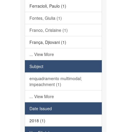
Ferracioli, Paulo (1)
Fontes, Giulia (1)
Franco, Crislaine (1)
França, Djiovani (1)
... View More
Subject
enquadramento multimodal;
impeachment (1)
... View More
Date Issued
2018 (1)