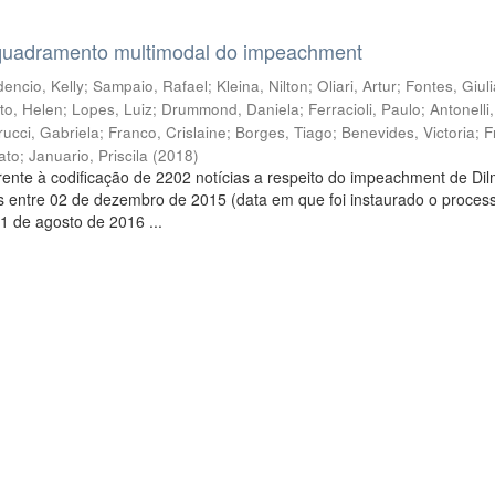
quadramento multimodal do impeachment
encio, Kelly
;
Sampaio, Rafael
;
Kleina, Nilton
;
Oliari, Artur
;
Fontes, Giul
to, Helen
;
Lopes, Luiz
;
Drummond, Daniela
;
Ferracioli, Paulo
;
Antonelli
rucci, Gabriela
;
Franco, Crislaine
;
Borges, Tiago
;
Benevides, Victoria
;
F
ato
;
Januario, Priscila
(
2018
)
ente à codificação de 2202 notícias a respeito do impeachment de Di
s entre 02 de dezembro de 2015 (data em que foi instaurado o proces
1 de agosto de 2016 ...