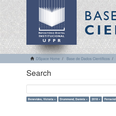
BAS
CIE
DSpace Home
Base de Dados Científicos
Search
Benevides, Victoria ×
Drummond, Daniela ×
2018 ×
Ferraciol