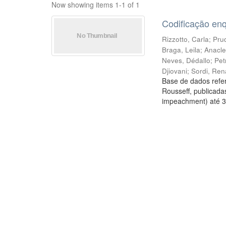
Now showing items 1-1 of 1
Codificação en
Rizzotto, Carla
;
Prud
Braga, Leila
;
Anacle
Neves, Dédallo
;
Pet
Djiovani
;
Sordi, Ren
Base de dados refer
Rousseff, publicada
impeachment) até 3