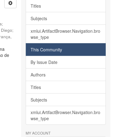
Titles
Subjects
ia
;
, Diego
;
xmlui.ArtifactBrowser.Navigation.bro
rança,
wse_type
lma
This Community
so de
By Issue Date
Authors
Titles
Subjects
xmlui.ArtifactBrowser.Navigation.bro
wse_type
MY ACCOUNT