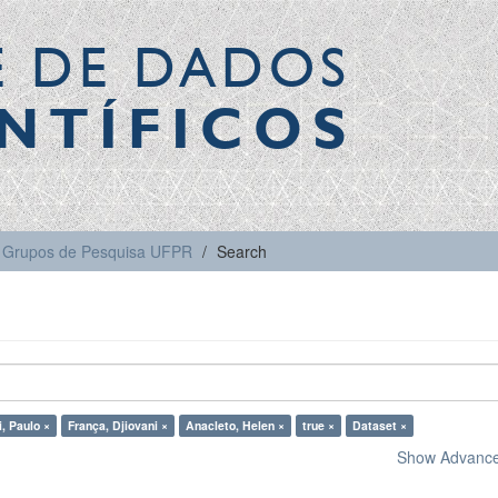
E DE DADOS
NTÍFICOS
Grupos de Pesquisa UFPR
Search
i, Paulo ×
França, Djiovani ×
Anacleto, Helen ×
true ×
Dataset ×
Show Advanced