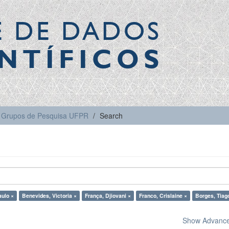
E DE DADOS
NTÍFICOS
Grupos de Pesquisa UFPR
Search
aulo ×
Benevides, Victoria ×
França, Djiovani ×
Franco, Crislaine ×
Borges, Tiag
Show Advanced