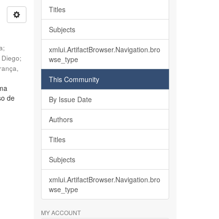
Titles
Subjects
ia
;
xmlui.ArtifactBrowser.Navigation.bro
, Diego
;
wse_type
rança,
This Community
lma
so de
By Issue Date
Authors
Titles
Subjects
xmlui.ArtifactBrowser.Navigation.bro
wse_type
MY ACCOUNT