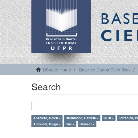
BAS
CIE
DSpace Home
Base de Dados Científicos
Search
Anacleto, Helen ×
Drummond, Daniela ×
2018 ×
Ferracioli, P
Antonelli, Diego ×
true ×
Dataset ×