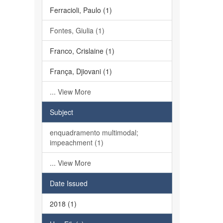
Ferracioli, Paulo (1)
Fontes, Giulia (1)
Franco, Crislaine (1)
França, Djiovani (1)
... View More
Subject
enquadramento multimodal;
impeachment (1)
... View More
Date Issued
2018 (1)