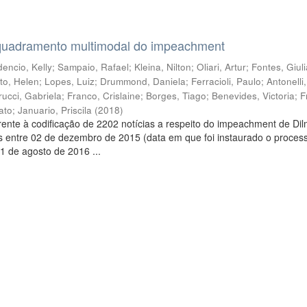
quadramento multimodal do impeachment
encio, Kelly
;
Sampaio, Rafael
;
Kleina, Nilton
;
Oliari, Artur
;
Fontes, Giul
to, Helen
;
Lopes, Luiz
;
Drummond, Daniela
;
Ferracioli, Paulo
;
Antonelli
rucci, Gabriela
;
Franco, Crislaine
;
Borges, Tiago
;
Benevides, Victoria
;
F
ato
;
Januario, Priscila
(
2018
)
ente à codificação de 2202 notícias a respeito do impeachment de Di
s entre 02 de dezembro de 2015 (data em que foi instaurado o proces
1 de agosto de 2016 ...